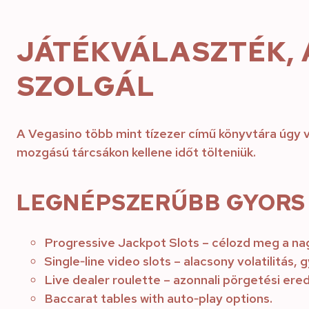
JÁTÉKVÁLASZTÉK,
SZOLGÁL
A Vegasino több mint tízezer című könyvtára úgy v
mozgású tárcsákon kellene időt tölteniük.
LEGNÉPSZERŰBB GYORS
Progressive Jackpot Slots – célozd meg a nag
Single‑line video slots – alacsony volatilitás, 
Live dealer roulette – azonnali pörgetési er
Baccarat tables with auto‑play options.