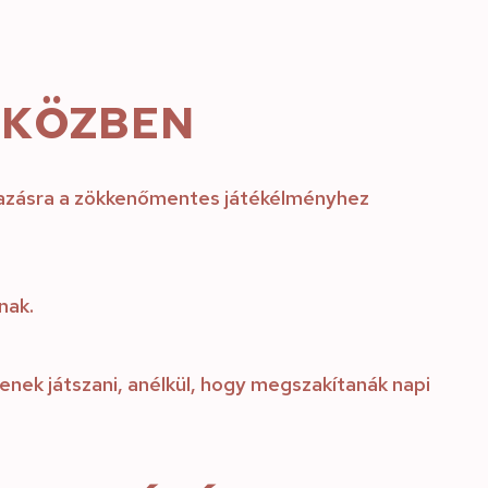
 KÖZBEN
lmazásra a zökkenőmentes játékélményhez
nak.
enek játszani, anélkül, hogy megszakítanák napi