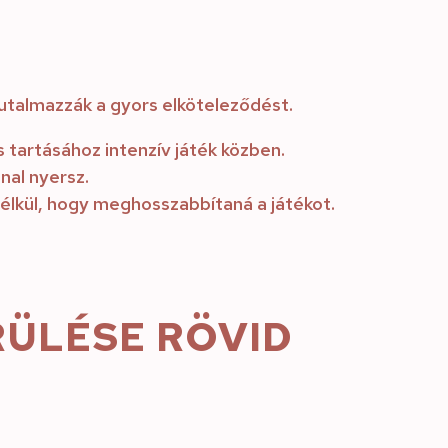
jutalmazzák a gyors elköteleződést.
 tartásához intenzív játék közben.
nal nyersz.
nélkül, hogy meghosszabbítaná a játékot.
RÜLÉSE RÖVID