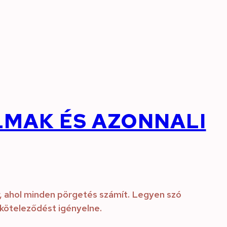
LMAK ÉS AZONNALI
r, ahol minden pörgetés számít. Legyen szó
lköteleződést igényelne.