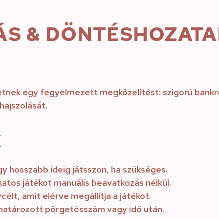
S & DÖNTÉSHOZATA
tnek egy fegyelmezett megközelítést: szigorú bankroll
hajszolását.
K
y hosszabb ideig játsszon, ha szükséges.
atos játékot manuális beavatkozás nélkül.
élt, amit elérve megállítja a játékot.
határozott pörgetésszám vagy idő után.