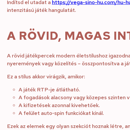
Indítsd el utadat a
https://vega-sino-hu.com/hu-h
intenzitású játék hangulatát.
A RÖVID, MAGAS I
A rövid játékpercek modern életstílushoz igazodna
nyeremények vagy közelítés – összpontosítva a ját
Ez a stílus akkor virágzik, amikor:
A játék RTP-je átlátható.
A fogadások alacsony vagy közepes szinten v
A kifizetések azonnal kivehetőek.
A felület auto‑spin funkciókat kínál.
Ezek az elemek egy olyan szekciót hoznak létre, a