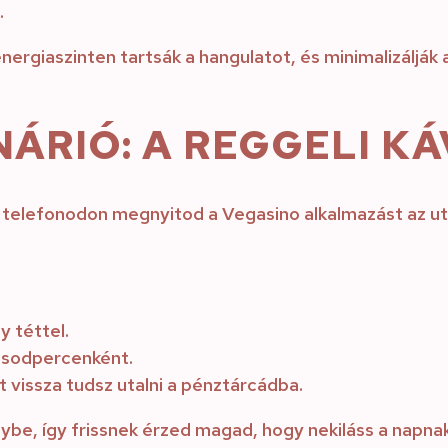
.
ergiaszinten tartsák a hangulatot, és minimalizálják a
NÁRIÓ: A REGGELI K
s a telefonodon megnyitod a Vegasino alkalmazást az 
y téttel.
ásodpercenként.
it vissza tudsz utalni a pénztárcádba.
ybe, így frissnek érzed magad, hogy nekiláss a napnak