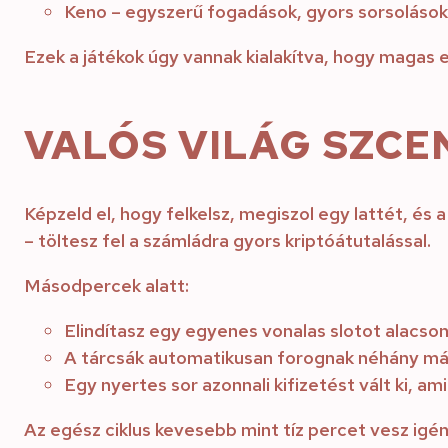
Keno – egyszerű fogadások, gyors sorsolások
Ezek a játékok úgy vannak kialakítva, hogy magas en
VALÓS VILÁG SZCE
Képzeld el, hogy felkelsz, megiszol egy lattét, é
– töltesz fel a számládra gyors kriptóátutalással.
Másodpercek alatt:
Elindítasz egy egyenes vonalas slotot alacson
A tárcsák automatikusan forognak néhány m
Egy nyertes sor azonnali kifizetést vált ki, am
Az egész ciklus kevesebb mint tíz percet vesz igén