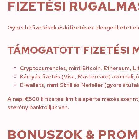
FIZETÉSI RUGALMAS
Gyors befizetések és kifizetések elengedhetetlen
TÁMOGATOTT FIZETÉSI
Cryptocurrencies, mint Bitcoin, Ethereum, Lit
Kártyás fizetés (Visa, Mastercard) azonnali jó
E‑wallets, mint Skrill és Neteller (gyors átutal
A napi €500 kifizetési limit alapértelmezés szerin
szerény bankrolljuk van.
BONUSZOK & PROM