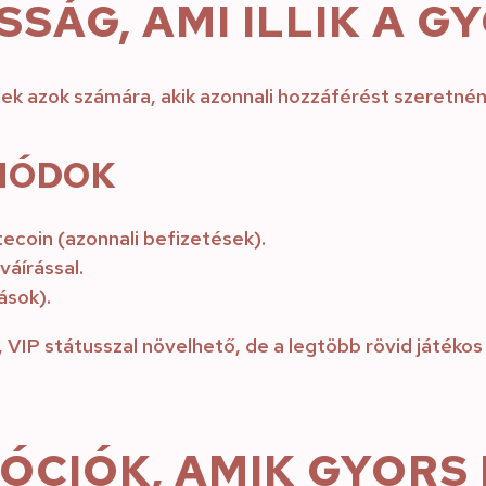
SÁG, AMI ILLIK A G
ek azok számára, akik azonnali hozzáférést szeretné
 MÓDOK
ecoin (azonnali befizetések).
váírással.
ások).
t, VIP státusszal növelhető, de a legtöbb rövid játéko
ÓCIÓK, AMIK GYORS