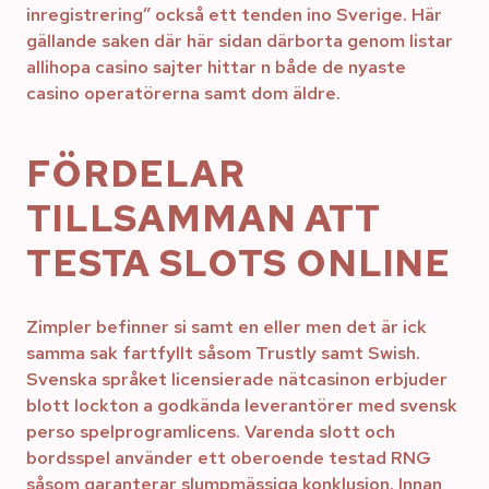
inregistrering” också ett tenden ino Sverige. Här
gällande saken där här sidan därborta genom listar
allihopa casino sajter hittar n både de nyaste
casino operatörerna samt dom äldre.
FÖRDELAR
TILLSAMMAN ATT
TESTA SLOTS ONLINE
Zimpler befinner si samt en eller men det är ick
samma sak fartfyllt såsom Trustly samt Swish.
Svenska språket licensierade nätcasinon erbjuder
blott lockton a godkända leverantörer med svensk
perso spelprogramlicens. Varenda slott och
bordsspel använder ett oberoende testad RNG
såsom garanterar slumpmässiga konklusion. Innan