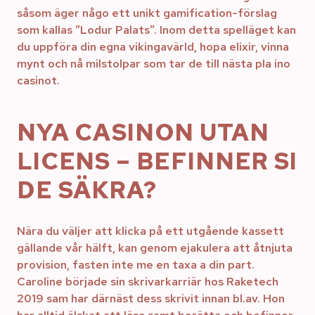
såsom äger någo ett unikt gamification-förslag
som kallas ”Lodur Palats”. Inom detta spelläget kan
du uppföra din egna vikingavärld, hopa elixir, vinna
mynt och nå milstolpar som tar de till nästa pla ino
casinot.
NYA CASINON UTAN
LICENS – BEFINNER SI
DE SÄKRA?
Nära du väljer att klicka på ett utgående kassett
gällande vår hälft, kan genom ejakulera att åtnjuta
provision, fasten inte me en taxa a din part.
Caroline började sin skrivarkarriär hos Raketech
2019 sam har därnäst dess skrivit innan bl.av. Hon