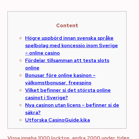
Content
Högre uppbörd innan svenska språke
spelbolag med koncessio inom Sverige
– online casino
Fördelar tillsamman att testa slots
online
Bonusar före online kasinon –
välkomstbonusar, freespins
Vilket befinner si det största online
casinot i Sverige?
Nya casinon utan licens – befinner si de
säkra?
Utforska CasinoGuide.kika
Vissa inneha 1000 lockton, andra 2000 under tiden