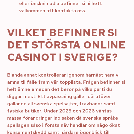
eller önsknin odla befinner si ni hett
välkommen att kontakta oss.
VILKET BEFINNER SI
DET STÖRSTA ONLINE
CASINOT I SVERIGE?
Blanda annat kontrollerar igenom härnäst nära vi
ämna tillfälle fram vår topplista. Frågan befinner si
helt ämne emedan det beror på vilka parti du
diggar mest. Ett avpassning gäller därutöver
gällande all svenska spelsajter, travbanor samt
fysiska butiker. Under 2025 och 2026 väntas
massa förändringar ino saken dä svenska språke
spellagen såso i första näv handlar om någo ökat
konsumentskydd samt hårdare ögonblick till