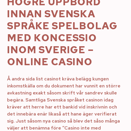
HÖGRE UPPBÖRD
INNAN SVENSKA
SPRÅKE SPELBOLAG
MED KONCESSIO
INOM SVERIGE –
ONLINE CASINO
Å andra sida list casinot kräva belägg kungen
inkomstkälla om du dokument har vunnit en större
avkastning exakt såsom skrift vår sandrev skulle
begära. Samtliga Svenska språket casinon idag
kräver att herre har ett bankid vid inskrivnin och
det innebära enär likaså att hane äger verifierat
sig. Just såsom nya casino så blev det såso många
väljer att benämna före ”Casino inte med