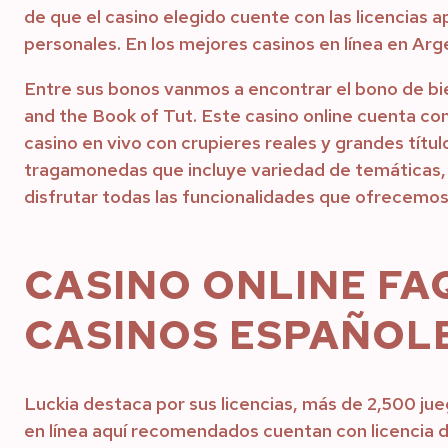
de que el casino elegido cuente con las licencias 
personales. En los mejores casinos en línea en Arg
Entre sus bonos vanmos a encontrar el bono de bi
and the Book of Tut. Este casino online cuenta co
casino en vivo con crupieres reales y grandes títu
tragamonedas que incluye variedad de temáticas, 
disfrutar todas las funcionalidades que ofrecemos
CASINO ONLINE FA
CASINOS ESPAÑOL
Luckia destaca por sus licencias, más de 2,500 ju
en línea aquí recomendados cuentan con licencia de