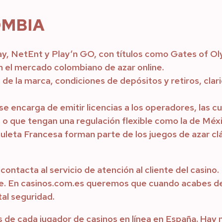
OMBIA
lay, NetEnt y Play’n GO, con títulos como Gates of 
 el mercado colombiano de azar online.
de la marca, condiciones de depósitos y retiros, clar
encarga de emitir licencias a los operadores, las cua
o que tengan una regulación flexible como la de Méxi
Ruleta Francesa forman parte de los juegos de azar cl
 contacta al servicio de atención al cliente del casi
e. En casinos.com.es queremos que cuando acabes de l
al seguridad.
 de cada jugador de casinos en línea en España. Hay