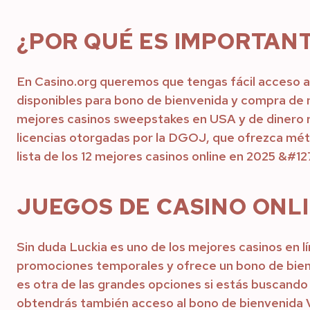
¿POR QUÉ ES IMPORTANT
En Casino.org queremos que tengas fácil acceso a 
disponibles para bono de bienvenida y compra de m
mejores casinos sweepstakes en USA y de dinero r
licencias otorgadas por la DGOJ, que ofrezca mét
lista de los 12 mejores casinos online en 2025 &#1
JUEGOS DE CASINO ONL
Sin duda Luckia es uno de los mejores casinos en l
promociones temporales y ofrece un bono de bienve
es otra de las grandes opciones si estás buscando
obtendrás también acceso al bono de bienvenida V