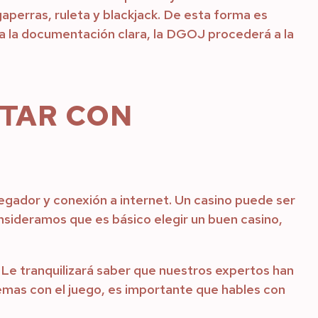
aperras, ruleta y blackjack. De esta forma es
da la documentación clara, la DGOJ procederá a la
STAR CON
egador y conexión a internet. Un casino puede ser
nsideramos que es básico elegir un buen casino,
 Le tranquilizará saber que nuestros expertos han
lemas con el juego, es importante que hables con