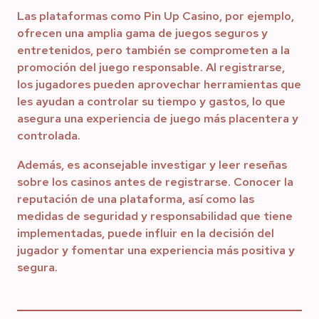
Las plataformas como Pin Up Casino, por ejemplo,
ofrecen una amplia gama de juegos seguros y
entretenidos, pero también se comprometen a la
promoción del juego responsable. Al registrarse,
los jugadores pueden aprovechar herramientas que
les ayudan a controlar su tiempo y gastos, lo que
asegura una experiencia de juego más placentera y
controlada.
Además, es aconsejable investigar y leer reseñas
sobre los casinos antes de registrarse. Conocer la
reputación de una plataforma, así como las
medidas de seguridad y responsabilidad que tiene
implementadas, puede influir en la decisión del
jugador y fomentar una experiencia más positiva y
segura.