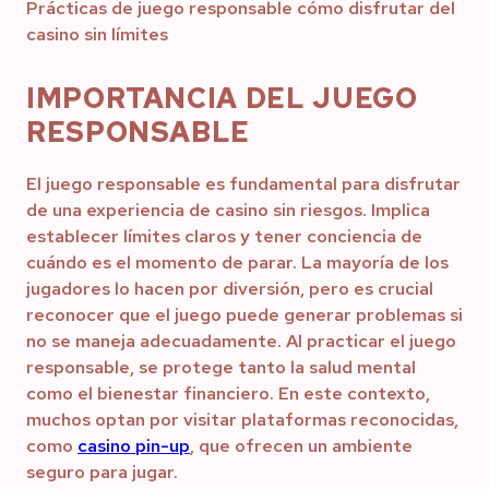
Prácticas de juego responsable cómo disfrutar del
casino sin límites
IMPORTANCIA DEL JUEGO
RESPONSABLE
El juego responsable es fundamental para disfrutar
de una experiencia de casino sin riesgos. Implica
establecer límites claros y tener conciencia de
cuándo es el momento de parar. La mayoría de los
jugadores lo hacen por diversión, pero es crucial
reconocer que el juego puede generar problemas si
no se maneja adecuadamente. Al practicar el juego
responsable, se protege tanto la salud mental
como el bienestar financiero. En este contexto,
muchos optan por visitar plataformas reconocidas,
como
casino pin-up
, que ofrecen un ambiente
seguro para jugar.