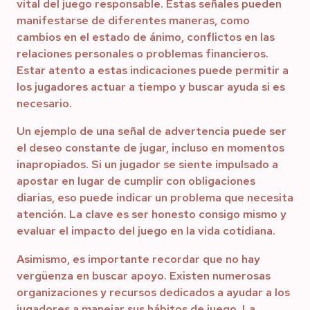
vital del juego responsable. Estas señales pueden
manifestarse de diferentes maneras, como
cambios en el estado de ánimo, conflictos en las
relaciones personales o problemas financieros.
Estar atento a estas indicaciones puede permitir a
los jugadores actuar a tiempo y buscar ayuda si es
necesario.
Un ejemplo de una señal de advertencia puede ser
el deseo constante de jugar, incluso en momentos
inapropiados. Si un jugador se siente impulsado a
apostar en lugar de cumplir con obligaciones
diarias, eso puede indicar un problema que necesita
atención. La clave es ser honesto consigo mismo y
evaluar el impacto del juego en la vida cotidiana.
Asimismo, es importante recordar que no hay
vergüenza en buscar apoyo. Existen numerosas
organizaciones y recursos dedicados a ayudar a los
jugadores a manejar sus hábitos de juego. La