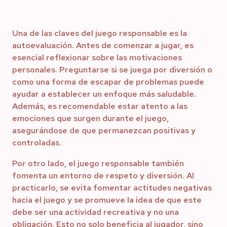
Una de las claves del juego responsable es la
autoevaluación. Antes de comenzar a jugar, es
esencial reflexionar sobre las motivaciones
personales. Preguntarse si se juega por diversión o
como una forma de escapar de problemas puede
ayudar a establecer un enfoque más saludable.
Además, es recomendable estar atento a las
emociones que surgen durante el juego,
asegurándose de que permanezcan positivas y
controladas.
Por otro lado, el juego responsable también
fomenta un entorno de respeto y diversión. Al
practicarlo, se evita fomentar actitudes negativas
hacia el juego y se promueve la idea de que este
debe ser una actividad recreativa y no una
obligación. Esto no solo beneficia al jugador, sino