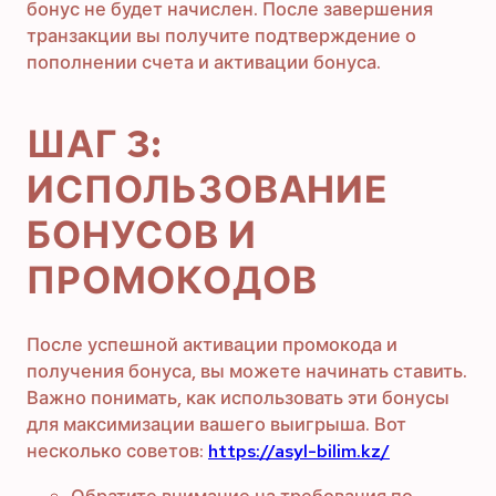
бонус не будет начислен. После завершения
транзакции вы получите подтверждение о
пополнении счета и активации бонуса.
ШАГ 3:
ИСПОЛЬЗОВАНИЕ
БОНУСОВ И
ПРОМОКОДОВ
После успешной активации промокода и
получения бонуса, вы можете начинать ставить.
Важно понимать, как использовать эти бонусы
для максимизации вашего выигрыша. Вот
несколько советов:
https://asyl-bilim.kz/
Обратите внимание на требования по