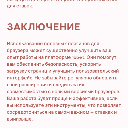
для ставок.
ЗАКЛЮЧЕНИЕ
Использование полезных плагинов для
браузера может существенно улучшить ваш
опыт работы на платформе 1xbet. Они помогут
вам обеспечить безопасность, ускорить
загрузку страниц и улучшить пользовательский
интерфейс. Не забывайте регулярно обновлять
свои расширения и следить за их
совместимостью с новыми версиями браузеров.
Ваша работа будет проще и эффективнее, если
вы используете эти инструменты, что позволяет
сосредоточиться на самом важном — ставках и
выигрыше.