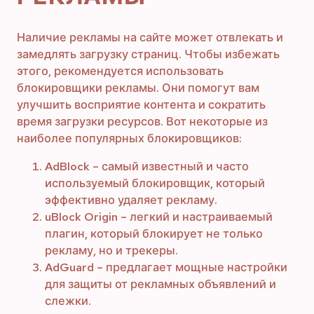
Наличие рекламы на сайте может отвлекать и
замедлять загрузку страниц. Чтобы избежать
этого, рекомендуется использовать
блокировщики рекламы. Они помогут вам
улучшить восприятие контента и сократить
время загрузки ресурсов. Вот некоторые из
наиболее популярных блокировщиков:
AdBlock – самый известный и часто
используемый блокировщик, который
эффективно удаляет рекламу.
uBlock Origin – легкий и настраиваемый
плагин, который блокирует не только
рекламу, но и трекеры.
AdGuard – предлагает мощные настройки
для защиты от рекламных объявлений и
слежки.