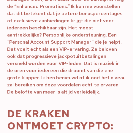
de “Enhanced Promotions.” Ik kan me voorstellen
dat dit betekent dat je betere bonuspercentages
of exclusieve aanbiedingen krijgt die niet voor
iedereen beschikbaar zijn. Het meest
aantrekkelijke? Persoonlijke ondersteuning. Een
“Personal Account Support Manager” die je helpt.
Dat voelt echt als een VIP-ervaring. Ze beloven
ook dat progressieve jackpotuitbetalingen
versneld worden voor VIP-leden. Dat is muziek in
de oren voor iedereen die droomt van die ene
grote klapper. Ik ben benieuwd of ik ooit het niveau
zal bereiken om deze voordelen echt te ervaren.
De belofte van meer is altijd verleidelijk.
DE KRAKEN
ONTMOET CRYPTO: