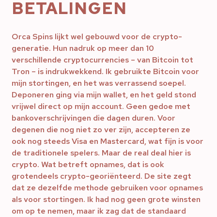
BETALINGEN
Orca Spins lijkt wel gebouwd voor de crypto-
generatie. Hun nadruk op meer dan 10
verschillende cryptocurrencies – van Bitcoin tot
Tron – is indrukwekkend. Ik gebruikte Bitcoin voor
mijn stortingen, en het was verrassend soepel.
Deponeren ging via mijn wallet, en het geld stond
vrijwel direct op mijn account. Geen gedoe met
bankoverschrijvingen die dagen duren. Voor
degenen die nog niet zo ver zijn, accepteren ze
ook nog steeds Visa en Mastercard, wat fijn is voor
de traditionele spelers. Maar de real deal hier is
crypto. Wat betreft opnames, dat is ook
grotendeels crypto-georiënteerd. De site zegt
dat ze dezelfde methode gebruiken voor opnames
als voor stortingen. Ik had nog geen grote winsten
om op te nemen, maar ik zag dat de standaard