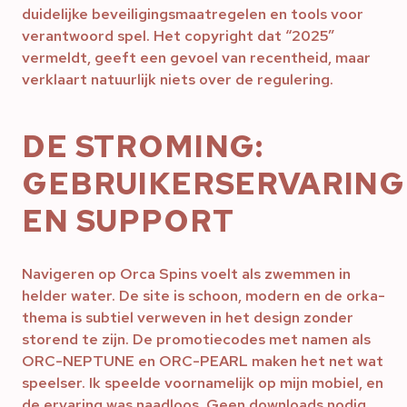
duidelijke beveiligingsmaatregelen en tools voor
verantwoord spel. Het copyright dat “2025”
vermeldt, geeft een gevoel van recentheid, maar
verklaart natuurlijk niets over de regulering.
DE STROMING:
GEBRUIKERSERVARING
EN SUPPORT
Navigeren op Orca Spins voelt als zwemmen in
helder water. De site is schoon, modern en de orka-
thema is subtiel verweven in het design zonder
storend te zijn. De promotiecodes met namen als
ORC-NEPTUNE en ORC-PEARL maken het net wat
speelser. Ik speelde voornamelijk op mijn mobiel, en
de ervaring was naadloos. Geen downloads nodig,