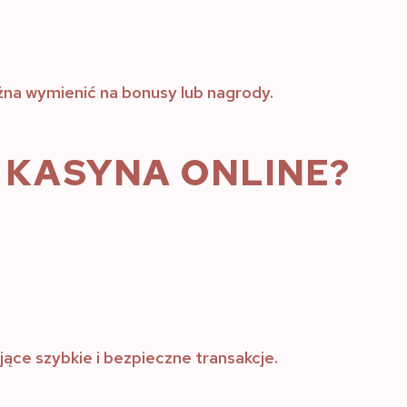
żna wymienić na bonusy lub nagrody.
 KASYNA ONLINE?
ące szybkie i bezpieczne transakcje.