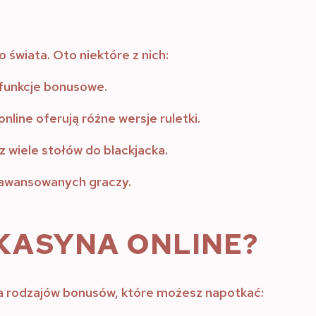
 świata. Oto niektóre z nich:
 funkcje bonusowe.
nline oferują różne wersje ruletki.
 wiele stołów do blackjacka.
zaawansowanych graczy.
KASYNA ONLINE?
ka rodzajów bonusów, które możesz napotkać: