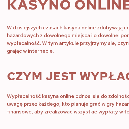
KASYNO ONLIN
W dzisiejszych czasach kasyna online zdobywają co
hazardowych z dowolnego miejsca i o dowolnej por
wypłacalność. W tym artykule przyjrzymy się, czym
grając w internecie.
CZYM JEST WYPŁA
Wypłacalność kasyna online odnosi się do zdolnoś
uwagę przez każdego, kto planuje grać w gry haz
finansowe, aby zrealizować wszystkie wypłaty w te