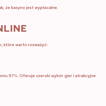
k, że kasyno jest wypłacalne.
NLINE
n, które warto rozważyć:
u 97%. Oferuje szeroki wybór gier i atrakcyjne