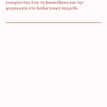
ενισχύοντας έτσι τη διασκέδαση και την
ψυχαγωγία στο διαδικτυακό παιχνίδι.