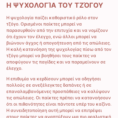
Η ΨΥΧΟΛΟΓΊΑ ΤΟΥ ΤΖΌΓΟΥ
Η ψυχολογία παίζει καθοριστικό ρόλο στον
τζόγο. Ορισμένοι παίκτες μπορεί να
παρασυρθούν από την επιτυχία και να νομίζουν
ότι έχουν τον έλεγχο, ενώ άλλοι μπορεί να
βιώνουν άγχος ή απογοήτευση από τις απώλειες.
Η καλή κατανόηση της ψυχολογίας πίσω από τον
τζόγο μπορεί να βοηθήσει τους παίκτες να
αποφύγουν τις παγίδες και να παραμείνουν σε
έλεγχο.
Η επιθυμία να κερδίσουν μπορεί να οδηγήσει
πολλούς σε ανεξέλεγκτες δαπάνες ή σε
επαναλαμβανόμενες προσπάθειες να καλύψουν
τις απώλειες. Οι παίκτες πρέπει να κατανοήσουν
ότι οι πιθανότητες είναι πάντοτε υπέρ του καζίνο.
Η συνειδητοποίηση αυτή μπορεί να επιτρέψει
στους παίκτες να αναπτύξουν μια πιο ρεαλιστική