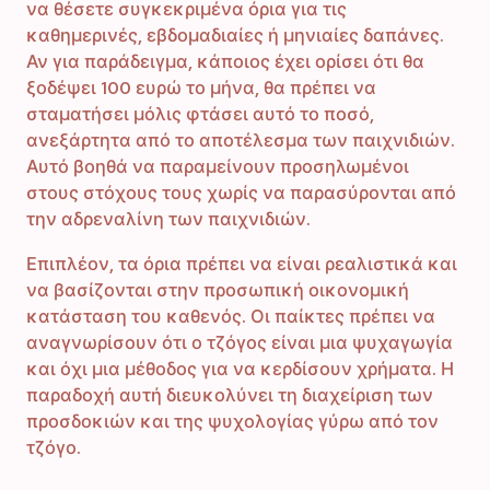
να θέσετε συγκεκριμένα όρια για τις
καθημερινές, εβδομαδιαίες ή μηνιαίες δαπάνες.
Αν για παράδειγμα, κάποιος έχει ορίσει ότι θα
ξοδέψει 100 ευρώ το μήνα, θα πρέπει να
σταματήσει μόλις φτάσει αυτό το ποσό,
ανεξάρτητα από το αποτέλεσμα των παιχνιδιών.
Αυτό βοηθά να παραμείνουν προσηλωμένοι
στους στόχους τους χωρίς να παρασύρονται από
την αδρεναλίνη των παιχνιδιών.
Επιπλέον, τα όρια πρέπει να είναι ρεαλιστικά και
να βασίζονται στην προσωπική οικονομική
κατάσταση του καθενός. Οι παίκτες πρέπει να
αναγνωρίσουν ότι ο τζόγος είναι μια ψυχαγωγία
και όχι μια μέθοδος για να κερδίσουν χρήματα. Η
παραδοχή αυτή διευκολύνει τη διαχείριση των
προσδοκιών και της ψυχολογίας γύρω από τον
τζόγο.