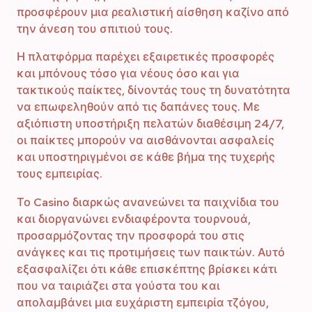
προσφέρουν μια ρεαλιστική αίσθηση καζίνο από
την άνεση του σπιτιού τους.
Η πλατφόρμα παρέχει εξαιρετικές προσφορές
και μπόνους τόσο για νέους όσο και για
τακτικούς παίκτες, δίνοντάς τους τη δυνατότητα
να επωφεληθούν από τις δαπάνες τους. Με
αξιόπιστη υποστήριξη πελατών διαθέσιμη 24/7,
οι παίκτες μπορούν να αισθάνονται ασφαλείς
και υποστηριγμένοι σε κάθε βήμα της τυχερής
τους εμπειρίας.
Το Casino διαρκώς ανανεώνει τα παιχνίδια του
και διοργανώνει ενδιαφέροντα τουρνουά,
προσαρμόζοντας την προσφορά του στις
ανάγκες και τις προτιμήσεις των παικτών. Αυτό
εξασφαλίζει ότι κάθε επισκέπτης βρίσκει κάτι
που να ταιριάζει στα γούστα του και
απολαμβάνει μια ευχάριστη εμπειρία τζόγου,