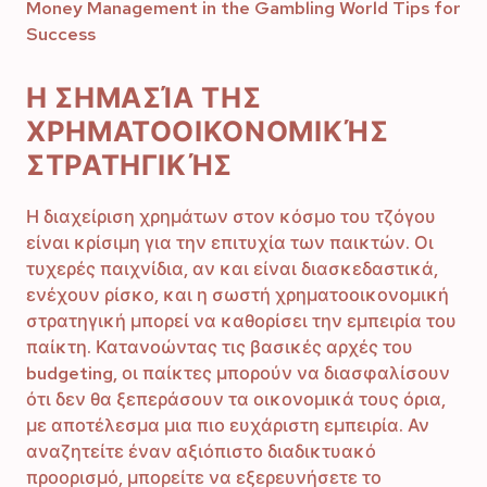
Money Management in the Gambling World Tips for
Success
Η ΣΗΜΑΣΊΑ ΤΗΣ
ΧΡΗΜΑΤΟΟΙΚΟΝΟΜΙΚΉΣ
ΣΤΡΑΤΗΓΙΚΉΣ
Η διαχείριση χρημάτων στον κόσμο του τζόγου
είναι κρίσιμη για την επιτυχία των παικτών. Οι
τυχερές παιχνίδια, αν και είναι διασκεδαστικά,
ενέχουν ρίσκο, και η σωστή χρηματοοικονομική
στρατηγική μπορεί να καθορίσει την εμπειρία του
παίκτη. Κατανοώντας τις βασικές αρχές του
budgeting, οι παίκτες μπορούν να διασφαλίσουν
ότι δεν θα ξεπεράσουν τα οικονομικά τους όρια,
με αποτέλεσμα μια πιο ευχάριστη εμπειρία. Αν
αναζητείτε έναν αξιόπιστο διαδικτυακό
προορισμό, μπορείτε να εξερευνήσετε το