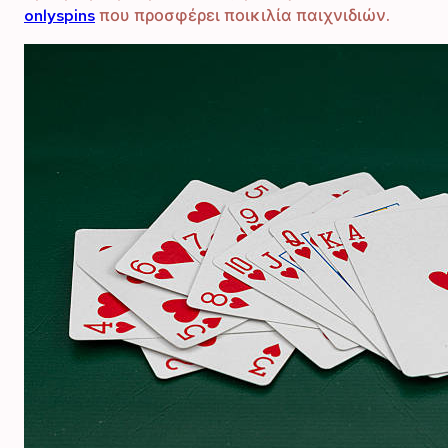
onlyspins
που προσφέρει ποικιλία παιχνιδιών.