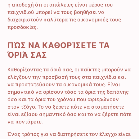
η αποδοχή ότι οι απώλειες είναι μέρος του
παιχνιδιού μπορεί να τους βοηθήσει να
διαχειριστούν καλύτερα τις οικονομικές τους
προσδοκίες.
ΠΏΣ ΝΑ ΚΑΘΟΡΊΣΕΤΕ ΤΑ
ΌΡΙΆ ΣΑΣ
Καθορίζοντας τα όριά σας, οι παίκτες μπορούν να
ελέγξουν την πρόσβασή τους στα παιχνίδια και
να προστατεύσουν τα οικονομικά τους. Είναι
σημαντικό να ορίσουν τόσο τα όρια της δαπάνης
όσο και τα όρια του χρόνου που αφιερώνουν
στον τζόγο. Το να ξέρετε πότε να σταματήσετε
είναι εξίσου σημαντικό όσο και το να ξέρετε πότε
να ποντάρετε.
Ένας τρόπος για να διατηρήσετε τον έλεγχο είναι