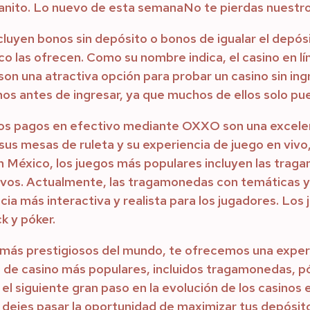
canito. Lo nuevo de esta semanaNo te pierdas nuestro
uyen bonos sin depósito o bonos de igualar el depósit
co las ofrecen. Como su nombre indica, el casino en lí
to son una atractiva opción para probar un casino sin i
s antes de ingresar, ya que muchos de ellos solo pued
los pagos en efectivo mediante OXXO son una excelent
 sus mesas de ruleta y su experiencia de juego en viv
e en México, los juegos más populares incluyen las tr
vos. Actualmente, las tragamonedas con temáticas y j
ia más interactiva y realista para los jugadores. Los 
k y póker.
os más prestigiosos del mundo, te ofrecemos una exper
 de casino más populares, incluidos tragamonedas, pó
el siguiente gran paso en la evolución de los casinos 
dejes pasar la oportunidad de maximizar tus depósito