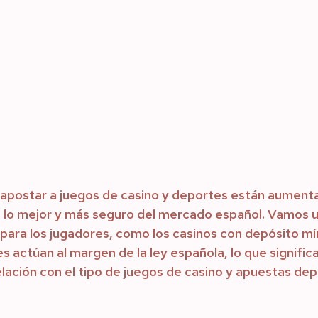
ra apostar a juegos de casino y deportes están aument
lo mejor y más seguro del mercado español. Vamos un 
para los jugadores, como los casinos con depósito mí
actúan al margen de la ley española, lo que signific
relación con el tipo de juegos de casino y apuestas d