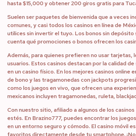
hasta $15,000 y obtener 200 giros gratis para Tu
Suelen ser paquetes de bienvenida que a veces incl
comunes, y casi todos los casinos en línea de Méxi
utilices sin invertir el tuyo. Los bonos sin depósi
cuenta qué promociones o bonos ofrecen los casino
Además, para quienes prefieren no usar tarjetas, 
usuarios. Estos casinos destacan por la calidad de
en un casino físico. En los mejores casinos onlin
de bono y las tragamonedas con jackpots progresi
como los juegos en vivo, que ofrecen una experienc
mexicanos incluyen tragamonedas, ruleta, blackjac
Con nuestro sitio, afiliado a algunos de los casin
estés. En Brazino777, puedes encontrar los juegos
en un entorno seguro y cómodo. El casino móvil es 
favoritos directamente desde tu smartphone. ¡No 