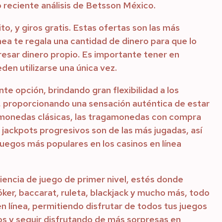
 reciente análisis de Betsson México.
o, y giros gratis. Estas ofertas son las más
nea te regala una cantidad de dinero para que lo
ngresar dinero propio. Es importante tener en
en utilizarse una única vez.
e opción, brindando gran flexibilidad a los
o, proporcionando una sensación auténtica de estar
agamonedas clásicas, las tragamonedas con compra
ackpots progresivos son de las más jugadas, así
juegos más populares en los casinos en línea
iencia de juego de primer nivel, estés donde
ker, baccarat, ruleta, blackjack y mucho más, todo
en línea, permitiendo disfrutar de todos tus juegos
s y seguir disfrutando de más sorpresas en