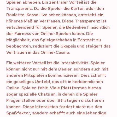
Spielen abheben. Ein zentraler Vorteil ist die
Transparenz. Da die Spieler die Karten oder den
Roulette-Kessel live sehen können, entsteht ein
höheres Maß an Vertrauen. Diese Transparenz ist
entscheidend für Spieler, die Bedenken hinsichtlich
der Fairness von Online-Spielen haben. Die
Möglichkeit, das Spielgeschehen in Echtzeit zu
beobachten, reduziert die Skepsis und steigert das
Vertrauen in das Online-Casino.
Ein weiterer Vorteil ist die Interaktivität. Spieler
können nicht nur mit dem Dealer, sondern auch mit
anderen Mitspielern kommunizieren. Dies schafft
ein geselliges Umfeld, das oft in herkömmlichen
Online-Spielen fehlt. Viele Plattformen bieten
sogar spezielle Chats an, in denen die Spieler
Fragen stellen oder über Strategien diskutieren
können. Diese Interaktion fördert nicht nur den
Spaßfaktor, sondern schafft auch eine lebendige