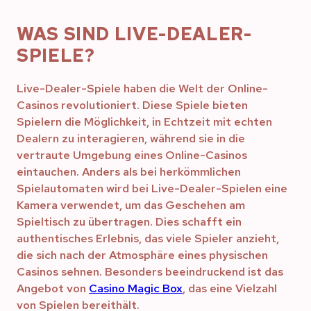
WAS SIND LIVE-DEALER-
SPIELE?
Live-Dealer-Spiele haben die Welt der Online-
Casinos revolutioniert. Diese Spiele bieten
Spielern die Möglichkeit, in Echtzeit mit echten
Dealern zu interagieren, während sie in die
vertraute Umgebung eines Online-Casinos
eintauchen. Anders als bei herkömmlichen
Spielautomaten wird bei Live-Dealer-Spielen eine
Kamera verwendet, um das Geschehen am
Spieltisch zu übertragen. Dies schafft ein
authentisches Erlebnis, das viele Spieler anzieht,
die sich nach der Atmosphäre eines physischen
Casinos sehnen. Besonders beeindruckend ist das
Angebot von
Casino Magic Box
, das eine Vielzahl
von Spielen bereithält.