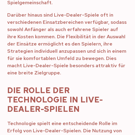
Spielgemeinschaft.
Darüber hinaus sind Live-Dealer-Spiele oft in
verschiedenen Einsatzbereichen verfügbar, sodass
sowohl Anfänger als auch erfahrene Spieler auf
ihre Kosten kommen. Die Flexibilität in der Auswahl
der Einsätze ermöglicht es den Spielern, ihre
Strategien individuell anzupassen und sich in einem
für sie komfortablen Umfeld zu bewegen. Dies
macht Live-Dealer-Spiele besonders attraktiv für
eine breite Zielgruppe.
DIE ROLLE DER
TECHNOLOGIE IN LIVE-
DEALER-SPIELEN
Technologie spielt eine entscheidende Rolle im
Erfolg von Live-Dealer-Spielen. Die Nutzung von