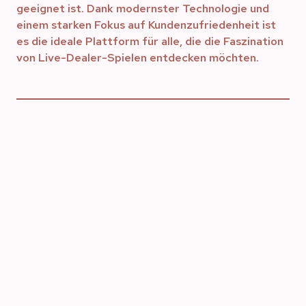
geeignet ist. Dank modernster Technologie und
einem starken Fokus auf Kundenzufriedenheit ist
es die ideale Plattform für alle, die die Faszination
von Live-Dealer-Spielen entdecken möchten.