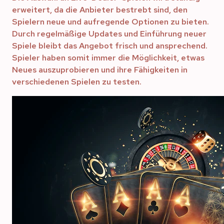
erweitert, da die Anbieter bestrebt sind, den
Spielern neue und aufregende Optionen zu bieten.
Durch regelmäßige Updates und Einführung neuer
Spiele bleibt das Angebot frisch und ansprechend.
Spieler haben somit immer die Möglichkeit, etwas
Neues auszuprobieren und ihre Fähigkeiten in
verschiedenen Spielen zu testen.