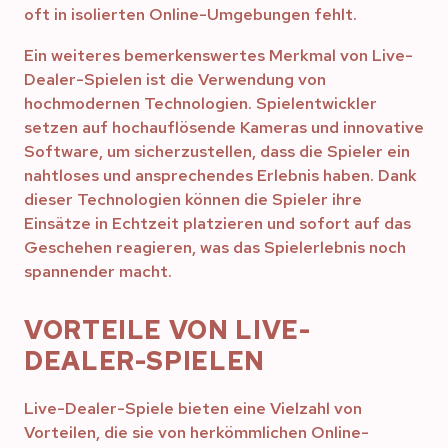
oft in isolierten Online-Umgebungen fehlt.
Ein weiteres bemerkenswertes Merkmal von Live-
Dealer-Spielen ist die Verwendung von
hochmodernen Technologien. Spielentwickler
setzen auf hochauflösende Kameras und innovative
Software, um sicherzustellen, dass die Spieler ein
nahtloses und ansprechendes Erlebnis haben. Dank
dieser Technologien können die Spieler ihre
Einsätze in Echtzeit platzieren und sofort auf das
Geschehen reagieren, was das Spielerlebnis noch
spannender macht.
VORTEILE VON LIVE-
DEALER-SPIELEN
Live-Dealer-Spiele bieten eine Vielzahl von
Vorteilen, die sie von herkömmlichen Online-