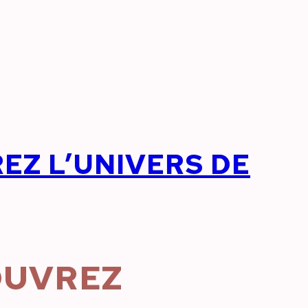
EZ L’UNIVERS DE
OUVREZ