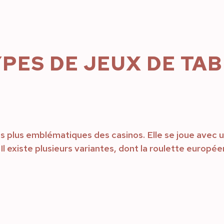
YPES DE JEUX DE TA
es plus emblématiques des casinos. Elle se joue avec un
r. Il existe plusieurs variantes, dont la roulette europé