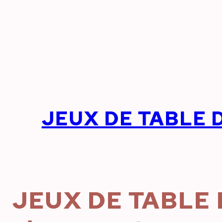
Skip
to
content
JEUX DE TABLE 
JEUX DE TABLE 