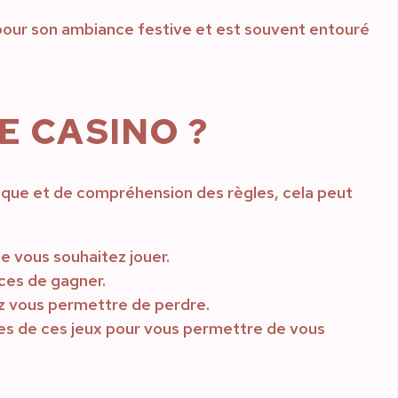
u pour son ambiance festive et est souvent entouré
E CASINO ?
tique et de compréhension des règles, cela peut
e vous souhaitez jouer.
ces de gagner.
z vous permettre de perdre.
tes de ces jeux pour vous permettre de vous