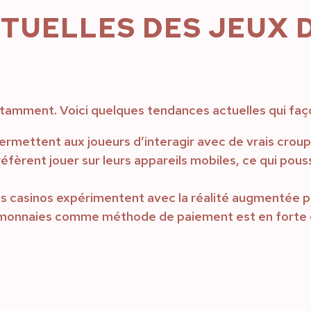
TUELLES DES JEUX D
amment. Voici quelques tendances actuelles qui façon
ermettent aux joueurs d’interagir avec de vrais croupie
éfèrent jouer sur leurs appareils mobiles, ce qui pou
s casinos expérimentent avec la réalité augmentée po
onnaies comme méthode de paiement est en forte cro