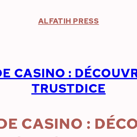
ALFATIH PRESS
DE CASINO : DÉCOUVR
TRUSTDICE
DE CASINO : DÉC