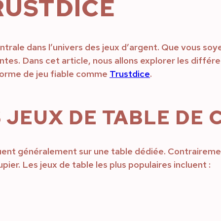
RUSTDICE
trale dans l’univers des jeux d’argent. Que vous soyez
es. Dans cet article, nous allons explorer les différe
teforme de jeu fiable comme
Trustdice
.
 JEUX DE TABLE DE 
jouent généralement sur une table dédiée. Contraireme
pier. Les jeux de table les plus populaires incluent :