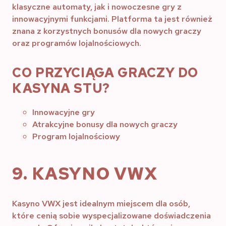
klasyczne automaty, jak i nowoczesne gry z
innowacyjnymi funkcjami. Platforma ta jest również
znana z korzystnych bonusów dla nowych graczy
oraz programów lojalnościowych.
CO PRZYCIĄGA GRACZY DO
KASYNA STU?
Innowacyjne gry
Atrakcyjne bonusy dla nowych graczy
Program lojalnościowy
9. KASYNO VWX
Kasyno VWX jest idealnym miejscem dla osób,
które cenią sobie wyspecjalizowane doświadczenia