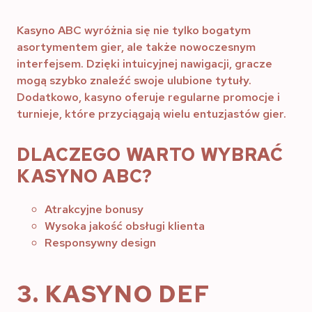
Kasyno ABC wyróżnia się nie tylko bogatym
asortymentem gier, ale także nowoczesnym
interfejsem. Dzięki intuicyjnej nawigacji, gracze
mogą szybko znaleźć swoje ulubione tytuły.
Dodatkowo, kasyno oferuje regularne promocje i
turnieje, które przyciągają wielu entuzjastów gier.
DLACZEGO WARTO WYBRAĆ
KASYNO ABC?
Atrakcyjne bonusy
Wysoka jakość obsługi klienta
Responsywny design
3. KASYNO DEF