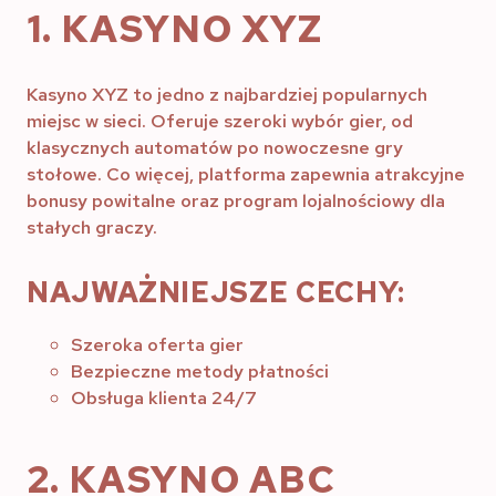
1. KASYNO XYZ
Kasyno XYZ to jedno z najbardziej popularnych
miejsc w sieci. Oferuje szeroki wybór gier, od
klasycznych automatów po nowoczesne gry
stołowe. Co więcej, platforma zapewnia atrakcyjne
bonusy powitalne oraz program lojalnościowy dla
stałych graczy.
NAJWAŻNIEJSZE CECHY:
Szeroka oferta gier
Bezpieczne metody płatności
Obsługa klienta 24/7
2. KASYNO ABC