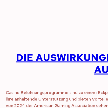
Skip
to
content
DIE AUSWIRKUN
AU
Casino Belohnungsprogramme sind zu einem Eckpfei
ihre anhaltende Unterstützung und bieten Vorteil
von 2024 der American Gaming Association sehen