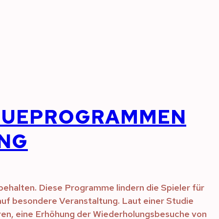
REUEPROGRAMMEN
UNG
behalten. Diese Programme lindern die Spieler für
auf besondere Veranstaltung. Laut einer Studie
ren, eine Erhöhung der Wiederholungsbesuche von