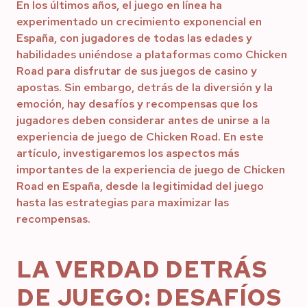
En los últimos años, el juego en línea ha
experimentado un crecimiento exponencial en
España, con jugadores de todas las edades y
habilidades uniéndose a plataformas como Chicken
Road para disfrutar de sus juegos de casino y
apostas. Sin embargo, detrás de la diversión y la
emoción, hay desafíos y recompensas que los
jugadores deben considerar antes de unirse a la
experiencia de juego de Chicken Road. En este
artículo, investigaremos los aspectos más
importantes de la experiencia de juego de Chicken
Road en España, desde la legitimidad del juego
hasta las estrategias para maximizar las
recompensas.
LA VERDAD DETRÁS
DE JUEGO: DESAFÍOS