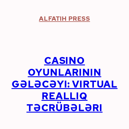
Skip
to
content
ALFATIH PRESS
CASINO
OYUNLARININ
GƏLƏCƏYI: VIRTUAL
REALLIQ
TƏCRÜBƏLƏRI