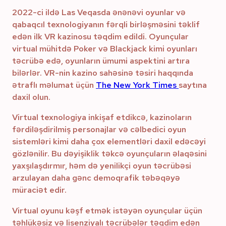
2022-ci ildə Las Veqasda ənənəvi oyunlar və
qabaqcıl texnologiyanın fərqli birləşməsini təklif
edən ilk VR kazinosu təqdim edildi. Oyunçular
virtual mühitdə Poker və Blackjack kimi oyunları
təcrübə edə, oyunların ümumi aspektini artıra
bilərlər. VR-nin kazino sahəsinə təsiri haqqında
ətraflı məlumat üçün
The New York Times
saytına
daxil olun.
Virtual texnologiya inkişaf etdikcə, kazinoların
fərdiləşdirilmiş personajlar və cəlbedici oyun
sistemləri kimi daha çox elementləri daxil edəcəyi
gözlənilir. Bu dəyişiklik təkcə oyunçuların əlaqəsini
yaxşılaşdırmır, həm də yenilikçi oyun təcrübəsi
arzulayan daha gənc demoqrafik təbəqəyə
müraciət edir.
Virtual oyunu kəşf etmək istəyən oyunçular üçün
təhlükəsiz və lisenziyalı təcrübələr təqdim edən