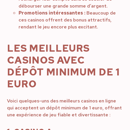
débourser une grande somme d’argent.
Promotions intéressantes :
Beaucoup de
ces casinos offrent des bonus attractifs,
rendant le jeu encore plus excitant.
LES MEILLEURS
CASINOS AVEC
DÉPÔT MINIMUM DE 1
EURO
Voici quelques-uns des meilleurs casinos en ligne
qui acceptent un dépôt minimum de 1 euro, offrant
une expérience de jeu fiable et divertissante :