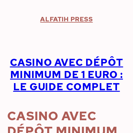
Skip
to
content
ALFATIH PRESS
CASINO AVEC DÉPÔT
MINIMUM DE 1 EURO :
LE GUIDE COMPLET
CASINO AVEC
DÉPÔT MINIMUM