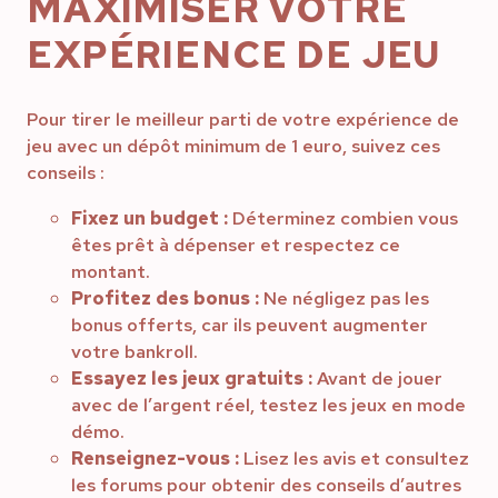
MAXIMISER VOTRE
EXPÉRIENCE DE JEU
Pour tirer le meilleur parti de votre expérience de
jeu avec un dépôt minimum de 1 euro, suivez ces
conseils :
Fixez un budget :
Déterminez combien vous
êtes prêt à dépenser et respectez ce
montant.
Profitez des bonus :
Ne négligez pas les
bonus offerts, car ils peuvent augmenter
votre bankroll.
Essayez les jeux gratuits :
Avant de jouer
avec de l’argent réel, testez les jeux en mode
démo.
Renseignez-vous :
Lisez les avis et consultez
les forums pour obtenir des conseils d’autres