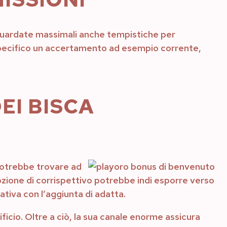
 Guardate massimali anche tempistiche per
specifico un accertamento ad esempio corrente,
EI BISCA
 potrebbe trovare ad
pzione di corrispettivo potrebbe indi esporre verso
tiva con l’aggiunta di adatta.
ficio. Oltre a ciò, la sua canale enorme assicura