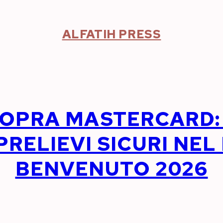
ALFATIH PRESS
OPRA MASTERCARD: 
PRELIEVI SICURI NEL
BENVENUTO 2026