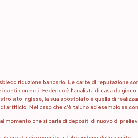
 sbieco riduzione bancario. Le carte di reputazione son
 conti correnti. Federico è l’analista di casa da gioco
stro sito inglese, la sua apostolato è quella di realizza
i artificio. Nel caso che c’è taluno ad esempio sa comp
 dal momento che si parla di depositi di nuovo di preli
tab creata di proposito a il abbandono delle vincite.