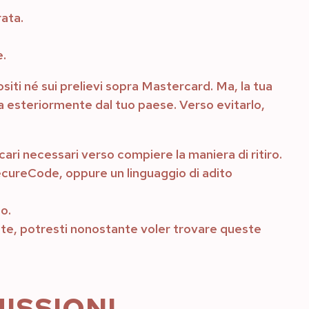
rata.
e.
i né sui prelievi sopra Mastercard. Ma, la tua
a esteriormente dal tuo paese. Verso evitarlo,
cari necessari verso compiere la maniera di ritiro.
SecureCode, oppure un linguaggio di adito
o.
nate, potresti nonostante voler trovare queste
ISSIONI