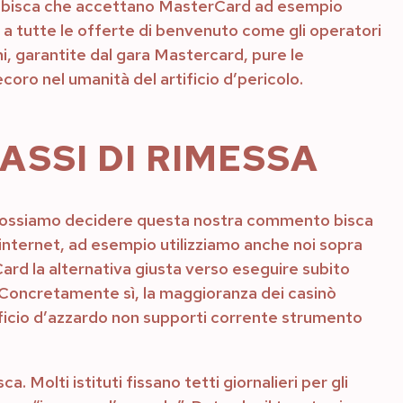
iori bisca che accettano MasterCard ad esempio
a tutte le offerte di benvenuto come gli operatori
oni, garantite dal gara Mastercard, pure le
coro nel umanità del artificio d’pericolo.
ASSI DI RIMESSA
d. Possiamo decidere questa nostra commento bisca
internet, ad esempio utilizziamo anche noi sopra
ard la alternativa giusta verso eseguire subito
. Concretamente sì, la maggioranza dei casinò
ificio d’azzardo non supporti corrente strumento
. Molti istituti fissano tetti giornalieri per gli