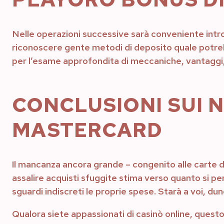
Nelle operazioni successive sarà conveniente intro
riconoscere gente metodi di deposito quale potre
per l’esame approfondita di meccaniche, vantaggi,
CONCLUSIONI SUI 
MASTERCARD
Il mancanza ancora grande – congenito alle carte di
assalire acquisti sfuggite stima verso quanto si p
sguardi indiscreti le proprie spese. Starà a voi, d
Qualora siete appassionati di casinò online, questo 