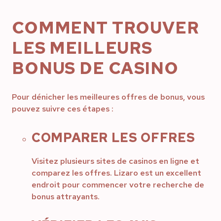
COMMENT TROUVER
LES MEILLEURS
BONUS DE CASINO
Pour dénicher les meilleures offres de bonus, vous
pouvez suivre ces étapes :
COMPARER LES OFFRES
Visitez plusieurs sites de casinos en ligne et
comparez les offres. Lizaro est un excellent
endroit pour commencer votre recherche de
bonus attrayants.