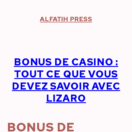
Skip
to
content
ALFATIH PRESS
BONUS DE CASINO :
TOUT CE QUE VOUS
DEVEZ SAVOIR AVEC
LIZARO
BONUS DE