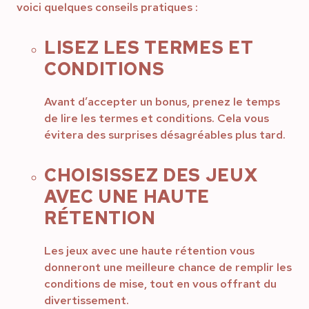
voici quelques conseils pratiques :
LISEZ LES TERMES ET
CONDITIONS
Avant d’accepter un bonus, prenez le temps
de lire les termes et conditions. Cela vous
évitera des surprises désagréables plus tard.
CHOISISSEZ DES JEUX
AVEC UNE HAUTE
RÉTENTION
Les jeux avec une haute rétention vous
donneront une meilleure chance de remplir les
conditions de mise, tout en vous offrant du
divertissement.