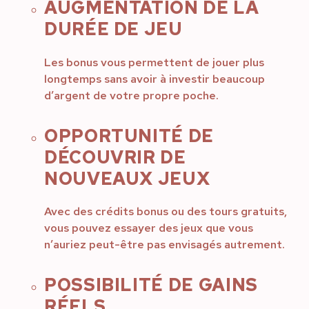
AUGMENTATION DE LA
DURÉE DE JEU
Les bonus vous permettent de jouer plus
longtemps sans avoir à investir beaucoup
d’argent de votre propre poche.
OPPORTUNITÉ DE
DÉCOUVRIR DE
NOUVEAUX JEUX
Avec des crédits bonus ou des tours gratuits,
vous pouvez essayer des jeux que vous
n’auriez peut-être pas envisagés autrement.
POSSIBILITÉ DE GAINS
RÉELS