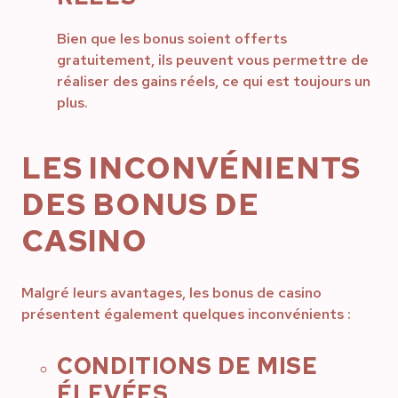
Bien que les bonus soient offerts
gratuitement, ils peuvent vous permettre de
réaliser des gains réels, ce qui est toujours un
plus.
LES INCONVÉNIENTS
DES BONUS DE
CASINO
Malgré leurs avantages, les bonus de casino
présentent également quelques inconvénients :
CONDITIONS DE MISE
ÉLEVÉES