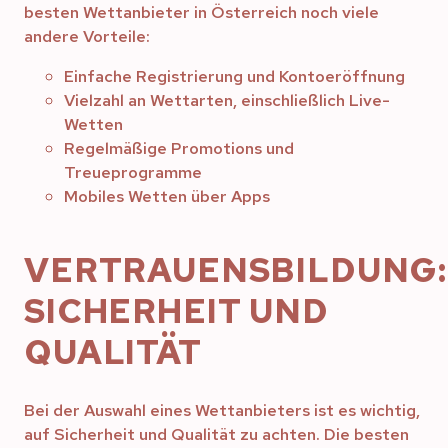
besten Wettanbieter in Österreich noch viele
andere Vorteile:
Einfache Registrierung und Kontoeröffnung
Vielzahl an Wettarten, einschließlich Live-
Wetten
Regelmäßige Promotions und
Treueprogramme
Mobiles Wetten über Apps
VERTRAUENSBILDUNG:
SICHERHEIT UND
QUALITÄT
Bei der Auswahl eines Wettanbieters ist es wichtig,
auf Sicherheit und Qualität zu achten. Die besten