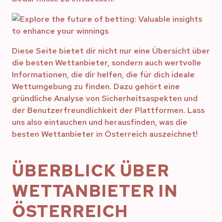
Diese Seite bietet dir nicht nur eine Übersicht über
die besten Wettanbieter, sondern auch wertvolle
Informationen, die dir helfen, die für dich ideale
Wettumgebung zu finden. Dazu gehört eine
gründliche Analyse von Sicherheitsaspekten und
der Benutzerfreundlichkeit der Plattformen. Lass
uns also eintauchen und herausfinden, was die
besten Wettanbieter in Österreich auszeichnet!
ÜBERBLICK ÜBER
WETTANBIETER IN
ÖSTERREICH