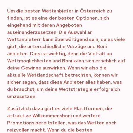
Um die besten Wettanbieter in Österreich zu
finden, ist es eine der besten Optionen, sich
eingehend mit deren Angeboten
auseinanderzusetzen. Die Auswahl an
Wettanbietern kann überwältigend sein, da es viele
gibt, die unterschiedliche Vorzüge und Boni
anbieten. Dies ist wichtig, denn die Vielfalt an
Wettmöglichkeiten und Boni kann sich erheblich auf
deine Gewinne auswirken. Wenn wir also die
aktuelle Wettlandschaft betrachten, können wir
sicher sagen, dass diese Anbieter alles haben, was
du brauchst, um deine Wettstrategie erfolgreich
umzusetzen.
Zusätzlich dazu gibt es viele Plattformen, die
attraktive Willkommensboni und weitere
Promotions bereitstellen, was das Wetten noch
reizvoller macht. Wenn du die besten