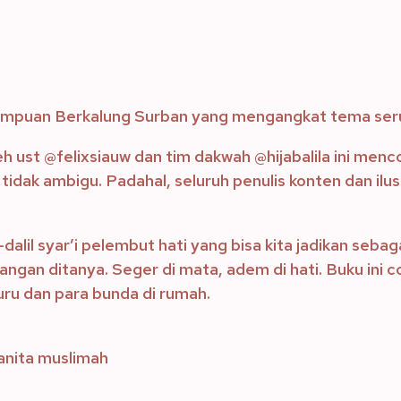
Perempuan Berkalung Surban yang mengangkat tema ser
 ust @felixsiauw dan tim dakwah @hijabalila ini menc
tidak ambigu. Padahal, seluruh penulis konten dan ilu
l-dalil syar’i pelembut hati yang bisa kita jadikan se
ngan ditanya. Seger di mata, adem di hati. Buku ini c
ru dan para bunda di rumah.
anita muslimah