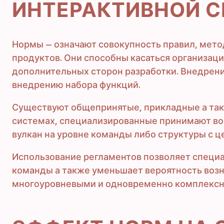
ИНТЕРАКТИВНОЙ 
Нормы — означают совокупность правил, мето
продуктов. Они способны касаться организац
дополнительных сторон разработки. Внедрени
внедрению набора функций.
Существуют общепринятые, прикладные а так
системах, специализированные принимают во
вулкан на уровне команды либо структуры с ц
Использование регламентов позволяет специа
команды а также уменьшает вероятность воз
многоуровневыми и одновременно комплекс