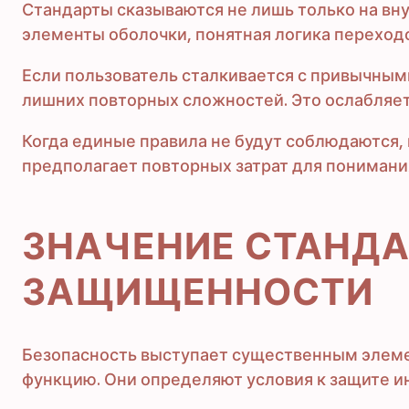
Стандарты сказываются не лишь только на вн
элементы оболочки, понятная логика переход
Если пользователь сталкивается с привычным
лишних повторных сложностей. Это ослабляет
Когда единые правила не будут соблюдаются
предполагает повторных затрат для пониман
ЗНАЧЕНИЕ СТАНДА
ЗАЩИЩЕННОСТИ
Безопасность выступает существенным элеме
функцию. Они определяют условия к защите и