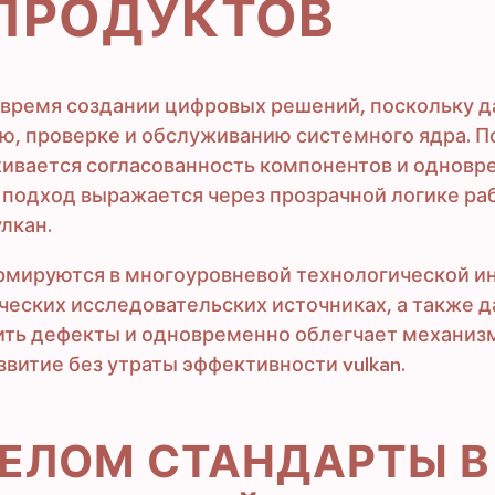
ПРОДУКТОВ
 время создании цифровых решений, поскольку 
ю, проверке и обслуживанию системного ядра. 
живается согласованность компонентов и одновр
 подход выражается через прозрачной логике раб
лкан.
рмируются в многоуровневой технологической и
ических исследовательских источниках, а также 
ть дефекты и одновременно облегчает механизм
витие без утраты эффективности vulkan.
ЦЕЛОМ СТАНДАРТЫ В