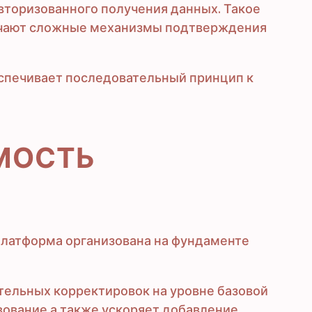
вторизованного получения данных. Такое
лючают сложные механизмы подтверждения
спечивает последовательный принцип к
МОСТЬ
 платформа организована на фундаменте
тельных корректировок на уровне базовой
вование а также ускоряет добавление