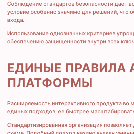
Соблюдение стандартов безопасности дает во
условие особенно значимо для решений, что
входа.
Использование однозначных критериев упрощ
обеспечению защищенности внутри всех ключ
ЕДИНЫЕ ПРАВИЛА 
ПЛАТФОРМЫ
Расширяемость интерактивного продукта во м
единых подходов, ее быстрее масштабировать
Стандартизированная организация позволяет 
схеме. Подобный подход казино вулкан умень