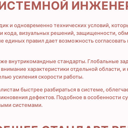
СИСТЕМНОЙ ИНЖЕНЕ
дик и одновременно технических условий, кото
ии кода, визуальных решений, защищенности, о
е единых правил дает возможность согласовать
же внутрикомандные стандарты. Глобальные за
 внимание характеристики отдельной области, и
елью усиления скорости работы.
листам быстрее разбираться в системе, облегча
никновения дефектов. Подобное в особенности с
ными системами.