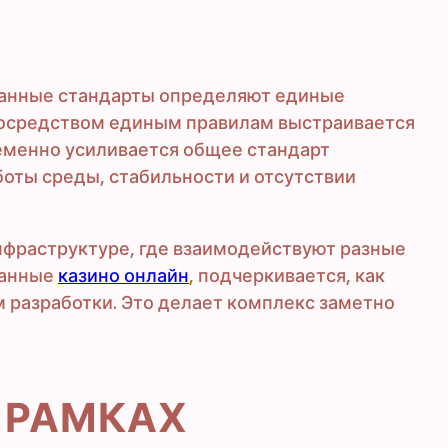
данные стандарты определяют единые
Посредством единым правилам выстраивается
еменно усиливается общее стандарт
оты среды, стабильности и отсутствии
нфраструктуре, где взаимодействуют разные
данные
казино онлайн
, подчеркивается, как
 разработки. Это делает комплекс заметно
 РАМКАХ